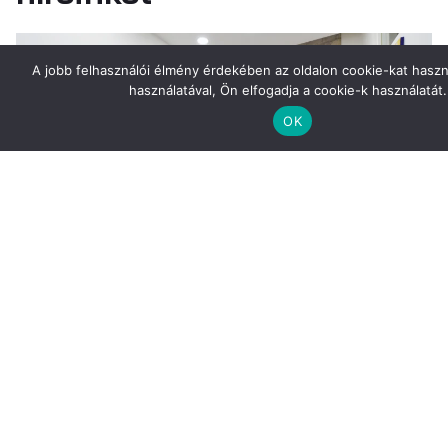
A jobb felhasználói élmény érdekében az oldalon cookie-kat haszn
használatával, Ön elfogadja a cookie-k használatát.
OK
Csapat
,
Hírek
2023. július 19.
Tervezői álláslehetőség a
Körös-Consult Zrt-nél –
csatlakozz hozzánk!
A pozíció kiváló lehetőség mind tapasztalt, mind
pályakezdő szakembereknek modern irodai