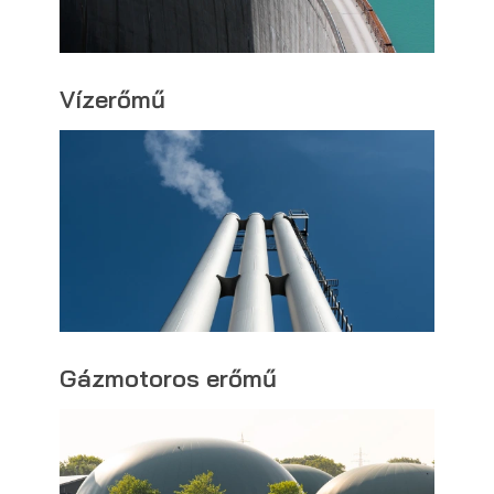
Vízerőmű
Gázmotoros erőmű