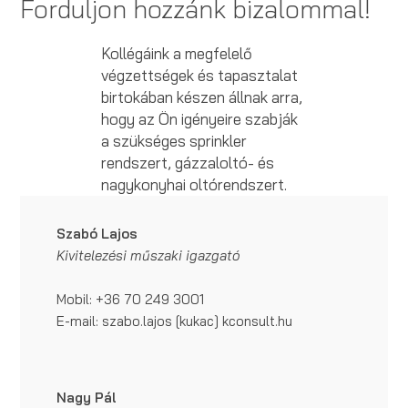
Forduljon hozzánk bizalommal!
Kollégáink a megfelelő
végzettségek és tapasztalat
birtokában készen állnak arra,
hogy az Ön igényeire szabják
a szükséges sprinkler
rendszert, gázzaloltó- és
nagykonyhai oltórendszert.
Szabó Lajos
Kivitelezési műszaki igazgató
Mobil: +36 70 249 3001
E-mail: szabo.lajos [kukac] kconsult.hu
Nagy Pál