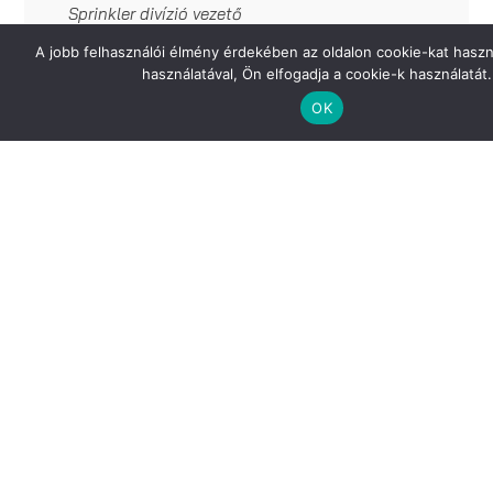
Sprinkler divízió vezető
A jobb felhasználói élmény érdekében az oldalon cookie-kat haszn
Mobil: +36 30 971 7436
használatával, Ön elfogadja a cookie-k használatát.
E-mail: nagy.pal [kukac] kconsult.hu
OK
Referenciánkat kérésre megküldjük!
Célunk, hogy minden
elvállalt munkában a