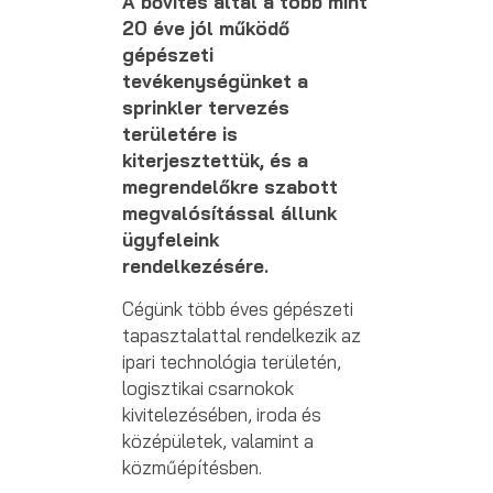
A bővítés által a több mint
20 éve jól működő
gépészeti
tevékenységünket a
sprinkler tervezés
területére is
kiterjesztettük, és a
megrendelőkre szabott
megvalósítással állunk
ügyfeleink
rendelkezésére.
Cégünk több éves gépészeti
tapasztalattal rendelkezik az
ipari technológia területén,
logisztikai csarnokok
kivitelezésében, iroda és
középületek, valamint a
közműépítésben.