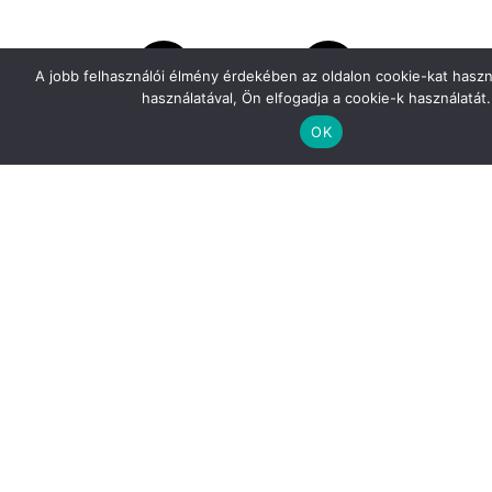
A jobb felhasználói élmény érdekében az oldalon cookie-kat haszn
használatával, Ön elfogadja a cookie-k használatát.
OK
További projektek