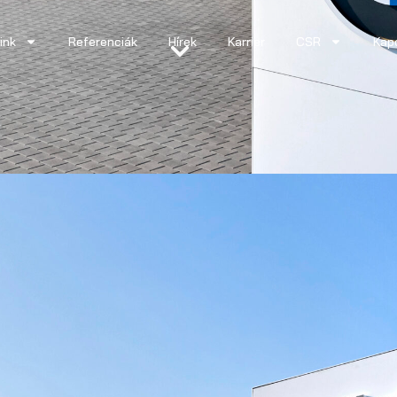
ink
Referenciák
Hírek
Karrier
CSR
Kap