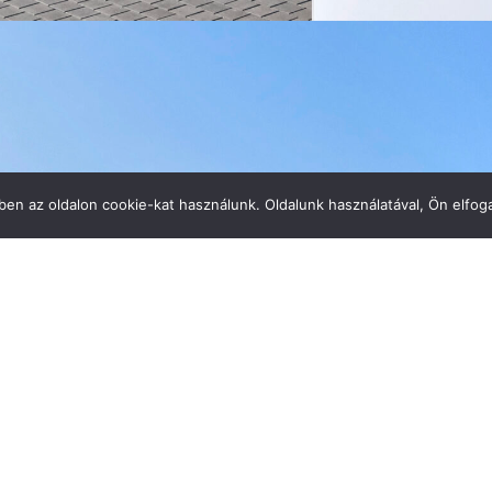
en az oldalon cookie-kat használunk. Oldalunk használatával, Ön elfoga
rás
Részletek
BMW-TMO és TGF (Montagehalle)
Szerződés
Épületgé
épületgépészeti rendszereinek
tárgya:
megvalósul