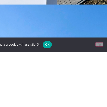
dja a cookie-k használatát.
OK
pészeti szerelési és
ási tervek készítése