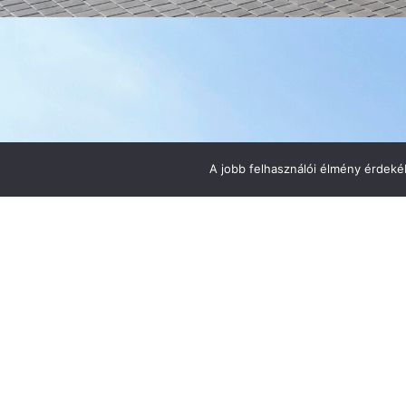
A jobb felhasználói élmény érdekéb
Vissza
Projektleí
A tervezési munka a 
összeszerelőcsarnok 