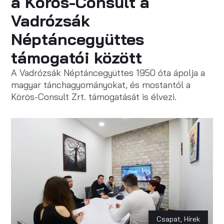
a Körös-Consult a
Vadrózsák
Néptáncegyüttes
támogatói között
A Vadrózsák Néptáncegyüttes 1950 óta ápolja a
magyar tánchagyományokat, és mostantól a
Körös-Consult Zrt. támogatását is élvezi.
Csapat
,
Hírek