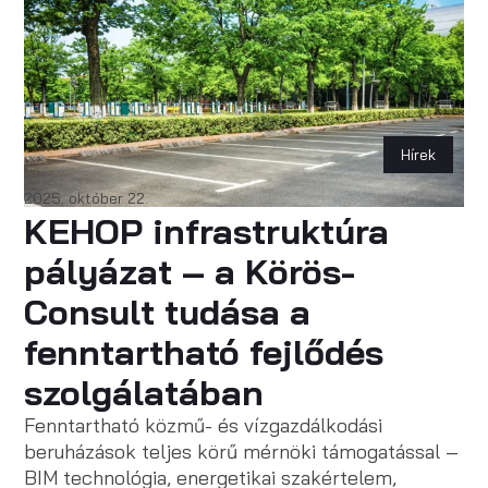
Hírek
2025. október 22.
KEHOP infrastruktúra
pályázat – a Körös-
Consult tudása a
fenntartható fejlődés
szolgálatában
Fenntartható közmű- és vízgazdálkodási
beruházások teljes körű mérnöki támogatással –
BIM technológia, energetikai szakértelem,