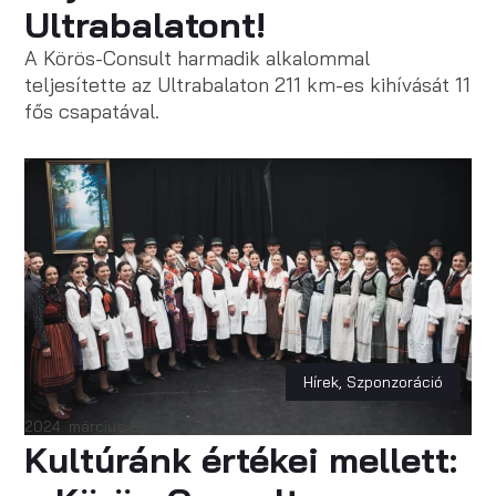
Ultrabalatont!
A Körös-Consult harmadik alkalommal
teljesítette az Ultrabalaton 211 km-es kihívását 11
fős csapatával.
Hírek
,
Szponzoráció
2024. március 28.
Kultúránk értékei mellett: