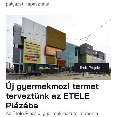
pályázati tapasztalat.
Hírek
,
Projektek
2024. július 01.
Új gyermekmozi termet
terveztünk az ETELE
Plázába
Az Etele Plaza új gyermekmozi termében a