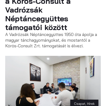
a Körös-Consult a
Vadrózsák
Néptáncegyüttes
támogatói között
A Vadrózsák Néptáncegyüttes 1950 óta ápolja a
magyar tánchagyományokat, és mostantól a
Körös-Consult Zrt. támogatását is élvezi.
Csapat
,
Hírek