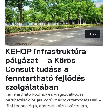
Hírek
2025. október 22.
KEHOP infrastruktúra
pályázat – a Körös-
Consult tudása a
fenntartható fejlődés
szolgálatában
Fenntartható közmű- és vízgazdálkodási
beruházások teljes körű mérnöki támogatással –
BIM technológia, energetikai szakértelem,