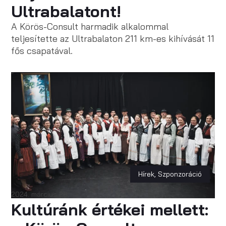
Ultrabalatont!
A Körös-Consult harmadik alkalommal
teljesítette az Ultrabalaton 211 km-es kihívását 11
fős csapatával.
Hírek
,
Szponzoráció
2024. március 28.
Kultúránk értékei mellett: