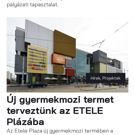
pályázati tapasztalat.
Hírek
,
Projektek
2024. július 01.
Új gyermekmozi termet
terveztünk az ETELE
Plázába
Az Etele Plaza új gyermekmozi termében a