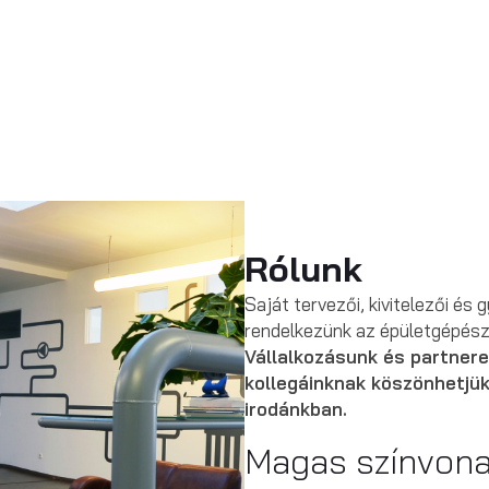
Rólunk
Saját tervezői, kivitelezői é
rendelkezünk az épületgépész
Vállalkozásunk és partnere
kollegáinknak köszönhetjük
irodánkban.
Magas színvona