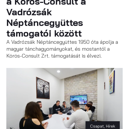
a Körös-Consult a
Vadrózsák
Néptáncegyüttes
támogatói között
A Vadrózsák Néptáncegyüttes 1950 óta ápolja a
magyar tánchagyományokat, és mostantól a
Körös-Consult Zrt. támogatását is élvezi.
Csapat
,
Hírek