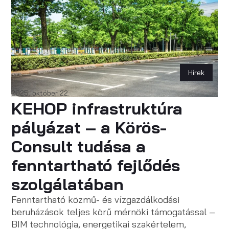
Hírek
2025. október 22.
KEHOP infrastruktúra
pályázat – a Körös-
Consult tudása a
fenntartható fejlődés
szolgálatában
Fenntartható közmű- és vízgazdálkodási
beruházások teljes körű mérnöki támogatással –
BIM technológia, energetikai szakértelem,